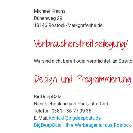
Michael Kraahs
Dünenweg 29
18146 Rostock-Markgrafenheide
Verbraucher­streit­beilegung/ U
Wir sind nicht bereit oder verpflichtet, an Stre
Design und Programmierung
BigDeepData
Nico Liebeskind und Paul Jütte GbR
Telefon: 0381 - 36 77 99 36
E-Mail:
kontakt@bigdeepdata.de
BigDeepData - Ihre Werbeagentur aus Rostock